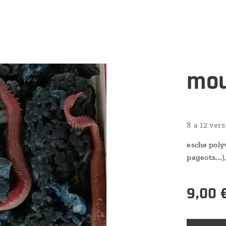
mou
8 a 12 vers 
esche polyv
pageots...)
9,00